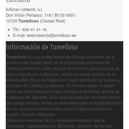
foXman network, s.l.
Don Víctor Peñasco, 118 | B13310651
13700
Tomelloso
(Ciudad Real)
Tfn.: 600 41 41 16
E-mail: webmaster[at]tomelloso.ws
Información de Tomelloso
Tomelloso
es una ciudad española situada al noreste de la
provincia de Ciudad Real, en la comunidad autónoma de
Castilla-La Mancha. Está situada en el centro geográfico de la
región natural de La Mancha, siendo la capital oficiosa de la
Mancha Alta. Es el municipio con mayor población de la zona y
el octavo de Castilla-La Mancha. Su término desde la Edad
Media se halla vinculado a las cañadas de la Mesta, dentro de
la Mancha de Vejezate. Este está ocupado por terrenos áridos,
con pocos árboles, donde se extienden sobre todo plantaciones
de vid, aunque también cereal, olivar y algunos cultivos de
regadío.
Fuente: Wikipedia
Ofrecemos servicios SEO y de posicionamiento web en
Tomelloso, especialistas en SEO local, creación de tiendas