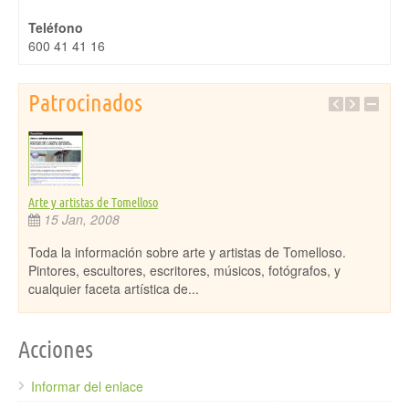
Teléfono
600 41 41 16
Patrocinados
Arte y artistas de Tomelloso
Casas
15 Jan, 2008
11
Toda la información sobre arte y artistas de Tomelloso.
En T
os,
Pintores, escultores, escritores, músicos, fotógrafos, y
comp
cualquier faceta artística de...
de R
Acciones
Informar del enlace