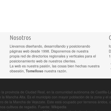
Nosotros
Llevamos diseñando, desarrollando y posicionando
f
páginas web desde 1998. Disponemos de nuestra
D
propia red de directorios regionales y verticales para el
1
posicionamiento web de nuestros clientes.
La web es nuestra pasión, las cosas bien hechas nuestra
obsesión,
Tomelloso
nuestra razón.
 la provincia de Ciudad Real, en la comunidad autónoma de Castilla-La
de la Mancha Alta. Es el municipio con mayor población de la zona y el
tro de la Mancha de Vejezate. Este está ocupado por terrenos áridos,
unos cultivos de regadío.
Fuente: Wikipedia