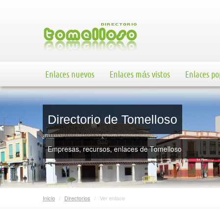
Enlaces nuevos
Enlaces más vistos
Enlaces po
Directorio de Tomelloso
Empresas, recursos, enlaces de Tomelloso
Inicio
/
Directorios
/
Ver enlace