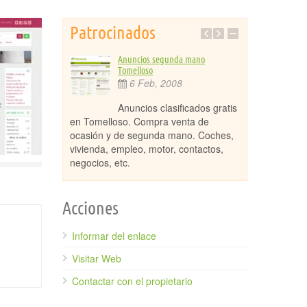
Patrocinados
turaleza y aventura
Anuncios segunda mano
Vinag
Tomelloso
29
017
6 Feb, 2008
BioV
las Lagunas de
Anuncios clasificados gratis
comercializa vi
e naturaleza y
en Tomelloso. Compra venta de
uso en agricul
Natural de las
ocasión y de segunda mano. Coches,
parques y jardi
entro de buceo
vivienda, empleo, motor, contactos,
ecológico. Prod
negocios, etc.
Acciones
Informar del enlace
Visitar Web
Contactar con el propietario