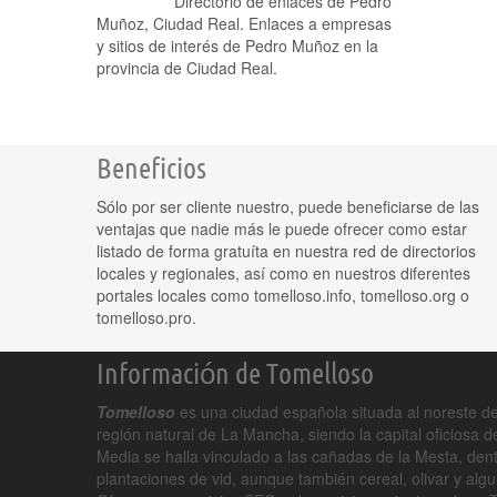
Directorio de enlaces de Pedro
Muñoz, Ciudad Real. Enlaces a empresas
y sitios de interés de Pedro Muñoz en la
provincia de Ciudad Real.
Beneficios
Sólo por ser cliente nuestro, puede beneficiarse de las
ventajas que nadie más le puede ofrecer como estar
listado de forma gratuíta en nuestra red de directorios
locales y regionales, así como en nuestros diferentes
portales locales como tomelloso.info, tomelloso.org o
tomelloso.pro.
Información de Tomelloso
Tomelloso
es una ciudad española situada al noreste de
región natural de La Mancha, siendo la capital oficiosa 
Media se halla vinculado a las cañadas de la Mesta, den
plantaciones de vid, aunque también cereal, olivar y alg