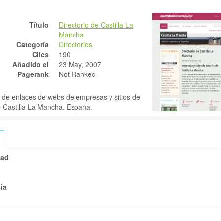
Título
Directorio de Castilla La
Mancha
Turismo de na
Categoría
Directorios
en Ruidera
Clics
190
2 Aug, 2
Añadido el
23 May, 2007
Pagerank
Not Ranked
Turismo en 
Ruidera. Actividades d
o de enlaces de webs de empresas y sitios de
aventura en el Parque 
e Castilla La Mancha. España.
Lagunas de Ruidera. C
oficial PADI.
dad
ia