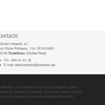
Contacto
oXman network, s.l.
on Víctor Peñasco, 118 | B13310651
3700
Tomelloso
(Ciudad Real)
Tfn.: 600 41 41 16
E-mail: webmaster[at]tomelloso.ws
 Mancha. Está situada en el centro geográfico de la
 octavo de Castilla-La Mancha. Su término desde la Edad
 con pocos árboles, donde se extienden sobre todo