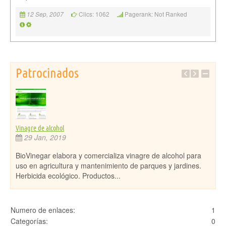
Clics: 1062
Pagerank: Not Ranked
12 Sep, 2007
Patrocinados
Vinagre de alcohol
Arte y
29 Jan, 2019
15
BioVinegar elabora y comercializa vinagre de alcohol para
Toda
e
uso en agricultura y mantenimiento de parques y jardines.
Pinto
Herbicida ecológico. Productos...
cualq
Numero de enlaces:
1
Categorías:
0