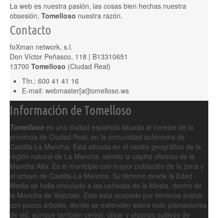
La web es nuestra pasión, las cosas bien hechas nuestra
obsesión,
Tomelloso
nuestra razón.
Contacto
foXman network, s.l.
Don Víctor Peñasco, 118 | B13310651
13700
Tomelloso
(Ciudad Real)
Tfn.: 600 41 41 16
E-mail: webmaster[at]tomelloso.ws
Información de Tomelloso
Tomelloso
es una ciudad española situada al noreste de la
provincia de Ciudad Real, en la comunidad autónoma de
Castilla-La Mancha. Está situada en el centro geográfico de la
región natural de La Mancha, siendo la capital oficiosa de la
Mancha Alta. Es el municipio con mayor población de la zona y
el octavo de Castilla-La Mancha. Su término desde la Edad
Media se halla vinculado a las cañadas de la Mesta, dentro de
la Mancha de Vejezate. Este está ocupado por terrenos áridos,
con pocos árboles, donde se extienden sobre todo plantaciones
de vid, aunque también cereal, olivar y algunos cultivos de