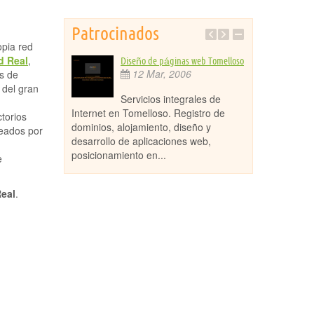
Patrocinados
opia red
d Real
,
ivo y turístico
Diseño de páginas web Tomelloso
Macot
12 Mar, 2006
29
es de
007
 del gran
Servicios integrales de
Vent
ormación
Internet en Tomelloso. Registro de
muebles para of
ctorios
ervicios y
dominios, alojamiento, diseño y
colectivos, sil
eados por
 el Parque
desarrollo de aplicaciones web,
sistemas de ma
 Ruidera.
posicionamiento en...
todo tipo de...
e
eal
.