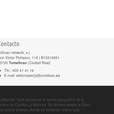
Contacto
oXman network, s.l.
on Víctor Peñasco, 118 | B13310651
3700
Tomelloso
(Ciudad Real)
Tfn.: 600 41 41 16
E-mail: webmaster[at]tomelloso.ws
 Mancha. Está situada en el centro geográfico de la
 octavo de Castilla-La Mancha. Su término desde la Edad
 con pocos árboles, donde se extienden sobre todo