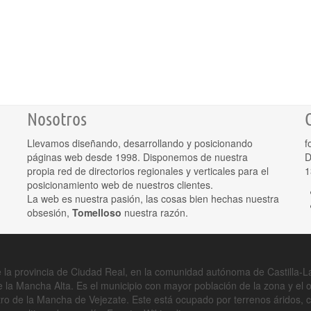
Nosotros
Llevamos diseñando, desarrollando y posicionando
f
páginas web desde 1998. Disponemos de nuestra
D
propia red de directorios regionales y verticales para el
1
posicionamiento web de nuestros clientes.
La web es nuestra pasión, las cosas bien hechas nuestra
obsesión,
Tomelloso
nuestra razón.
 la provincia de Ciudad Real, en la comunidad autónoma de Castilla-La
de la Mancha Alta. Es el municipio con mayor población de la zona y el
tro de la Mancha de Vejezate. Este está ocupado por terrenos áridos,