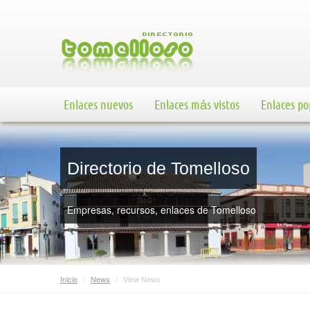
Enlaces nuevos
Enlaces más vistos
Enlaces po
Directorio de Tomelloso
Empresas, recursos, enlaces de Tomelloso
Inicio
/
News
/
View News