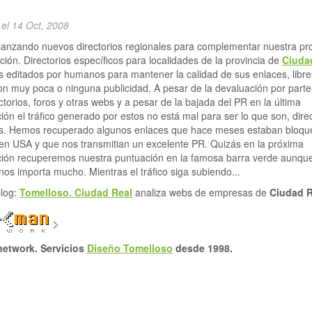
 el 14 Oct, 2008
anzando nuevos directorios regionales para complementar nuestra pr
ión. Directorios específicos para localidades de la provincia de
Ciuda
Portal informat
Ruidera
os editados por humanos para mantener la calidad de sus enlaces, libr
5 Sep, 2
n muy poca o ninguna publicidad. A pesar de la devaluación por parte
ctorios, foros y otras webs y a pesar de la bajada del PR en la última
Toda la inf
ción el tráfico generado por estos no está mal para ser lo que son, dire
turística y comercial, s
es. Hemos recuperado algunos enlaces que hace meses estaban bloqu
negocios de Ruidera y
en USA y que nos transmitian un excelente PR. Quizás en la próxima
Natural de Lagunas de
ción recuperemos nuestra puntuación en la famosa barra verde aunqu
os importa mucho. Mientras el tráfico siga subiendo...
blog:
Tomelloso. Ciudad Real
analiza webs de empresas de
Ciudad R
etwork. Servicios
Diseño Tomelloso
desde 1998.