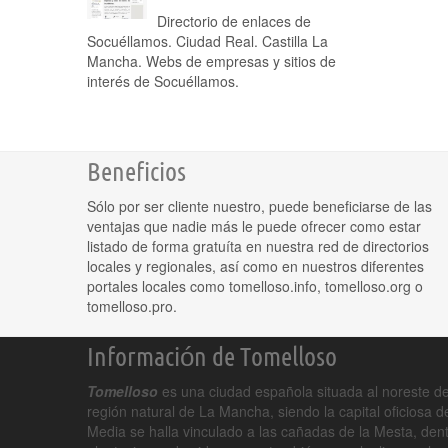
Directorio de enlaces de
Socuéllamos. Ciudad Real. Castilla La
Mancha. Webs de empresas y sitios de
interés de Socuéllamos.
Beneficios
Sólo por ser cliente nuestro, puede beneficiarse de las
ventajas que nadie más le puede ofrecer como estar
listado de forma gratuíta en nuestra red de directorios
locales y regionales, así como en nuestros diferentes
portales locales como tomelloso.info, tomelloso.org o
tomelloso.pro.
Información de Tomelloso
Tomelloso
es una ciudad española situada al noreste de
región natural de La Mancha, siendo la capital oficiosa 
Media se halla vinculado a las cañadas de la Mesta, den