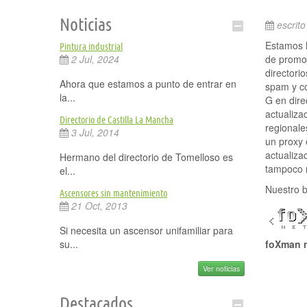
Noticias
escrito
Estamos l
Pintura industrial
2 Jul, 2024
de promoc
directori
Ahora que estamos a punto de entrar en
spam y co
la...
G en dire
actualiza
Directorio de Castilla La Mancha
regional
3 Jul, 2014
un proxy 
actualiza
Hermano del directorio de Tomelloso es
tampoco n
el...
Nuestro 
Ascensores sin mantenimiento
21 Oct, 2013
Si necesita un ascensor unifamiliar para
su...
foXman n
Ver noticias
Destacados