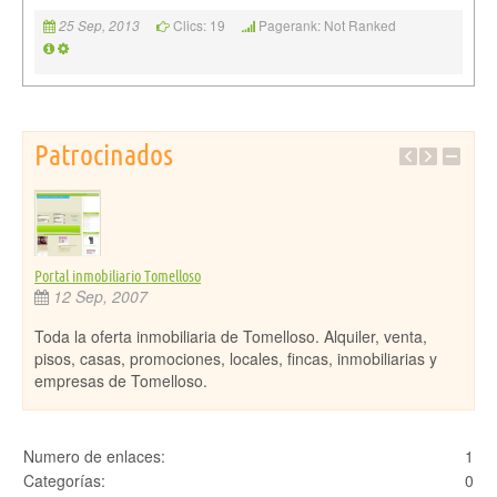
Clics: 19
Pagerank: Not Ranked
25 Sep, 2013
Patrocinados
Portal inmobiliario Tomelloso
Portal
12 Sep, 2007
5 
Toda la oferta inmobiliaria de Tomelloso. Alquiler, venta,
Toda 
pisos, casas, promociones, locales, fincas, inmobiliarias y
nego
empresas de Tomelloso.
Ruid
Numero de enlaces:
1
Categorías:
0