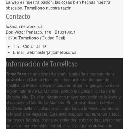
La web es nuestra pasión, las cosas bien hechas nuestra
obsesión,
Tomelloso
nuestra razón.
Contacto
foXman network, s.l.
Don Víctor Peñasco, 118 | B13310651
13700
Tomelloso
(Ciudad Real)
Tfn.: 600 41 41 16
E-mail: webmaster[at]tomelloso.ws
Información de Tomelloso
Tomelloso
es una ciudad española situada al noreste de la
provincia de Ciudad Real, en la comunidad autónoma de
Castilla-La Mancha. Está situada en el centro geográfico de la
región natural de La Mancha, siendo la capital oficiosa de la
Mancha Alta. Es el municipio con mayor población de la zona y
el octavo de Castilla-La Mancha. Su término desde la Edad
Media se halla vinculado a las cañadas de la Mesta, dentro de
la Mancha de Vejezate. Este está ocupado por terrenos áridos,
con pocos árboles, donde se extienden sobre todo plantaciones
de vid, aunque también cereal, olivar y algunos cultivos de