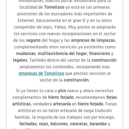
inmobiliarias, nuestro portal inmobiliario para la
localidad de
Tomelloso
ya está en las primeras
posiciones de los buscadores más importantes de
Internet, básicamente en el gran G y en su único
competidor de lejos, Yahoo. Muy pronto se ampliarán
los servicios con nuevas incorporaciones en el sector
de los
seguros
del hogar y las
empresas de limpiezas
,
complementando otros servicios ya existentes como
mudanzas
,
multiasistencia del hogar
,
financieros
y
legales
. También dentro del sector de la
construcción
ampliaremos los contenidos, incorporando más
empresas de Tomelloso
que prestan servicios al
sector de la
construcción
.
Si ya tienes tu casa o
piso
nuevo y ahora necesitas
complementos de
hierro forjado
, recomendamos
forjas
artísticas
, verdadera
artesanía
en
hierro forjado
. Forjas
artísticas es un taller artesano de larga tradición
familiar, la mayoría de sus trabajos son por encargo,
fachadas
,
rejas
,
balcones
,
cancelas
,
barandas
y