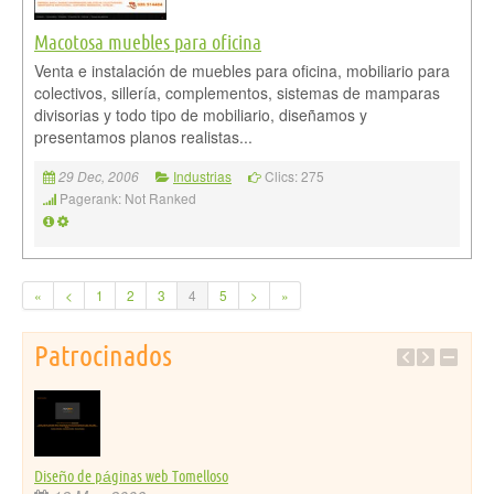
Macotosa muebles para oficina
Venta e instalación de muebles para oficina, mobiliario para
colectivos, sillería, complementos, sistemas de mamparas
divisorias y todo tipo de mobiliario, diseñamos y
presentamos planos realistas...
Industrias
Clics: 275
29 Dec, 2006
Pagerank: Not Ranked
«
<
1
2
3
4
5
>
»
Patrocinados
Diseño de páginas web Tomelloso
Portal