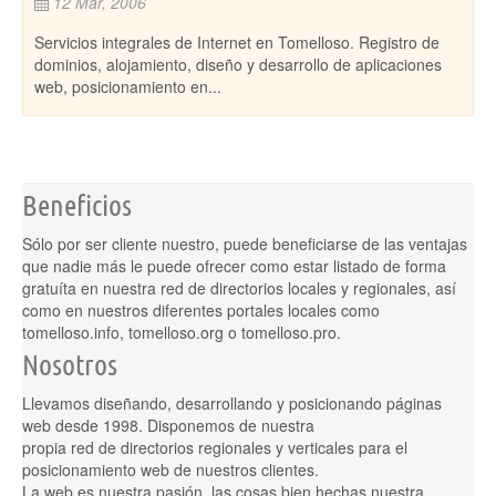
12 Mar, 2006
5 
para
Servicios integrales de Internet en Tomelloso. Registro de
Toda 
as
dominios, alojamiento, diseño y desarrollo de aplicaciones
nego
web, posicionamiento en...
Ruid
Beneficios
Sólo por ser cliente nuestro, puede beneficiarse de las ventajas
que nadie más le puede ofrecer como estar listado de forma
gratuíta en nuestra red de directorios locales y regionales, así
como en nuestros diferentes portales locales como
tomelloso.info, tomelloso.org o tomelloso.pro.
Nosotros
Llevamos diseñando, desarrollando y posicionando páginas
web desde 1998. Disponemos de nuestra
propia red de directorios regionales y verticales para el
posicionamiento web de nuestros clientes.
La web es nuestra pasión, las cosas bien hechas nuestra