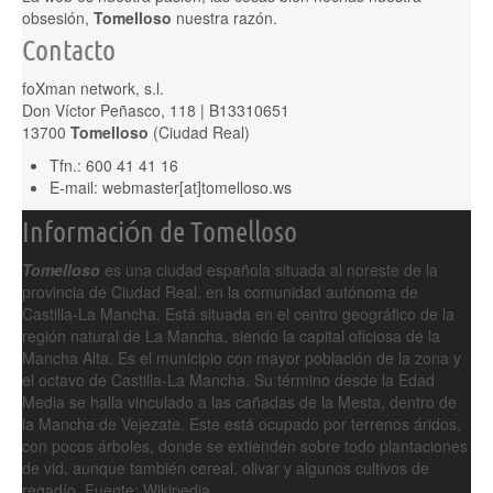
obsesión,
Tomelloso
nuestra razón.
Contacto
foXman network, s.l.
Don Víctor Peñasco, 118 | B13310651
13700
Tomelloso
(Ciudad Real)
Tfn.: 600 41 41 16
E-mail: webmaster[at]tomelloso.ws
Información de Tomelloso
Tomelloso
es una ciudad española situada al noreste de la
provincia de Ciudad Real, en la comunidad autónoma de
Castilla-La Mancha. Está situada en el centro geográfico de la
región natural de La Mancha, siendo la capital oficiosa de la
Mancha Alta. Es el municipio con mayor población de la zona y
el octavo de Castilla-La Mancha. Su término desde la Edad
Media se halla vinculado a las cañadas de la Mesta, dentro de
la Mancha de Vejezate. Este está ocupado por terrenos áridos,
con pocos árboles, donde se extienden sobre todo plantaciones
de vid, aunque también cereal, olivar y algunos cultivos de
regadío.
Fuente: Wikipedia